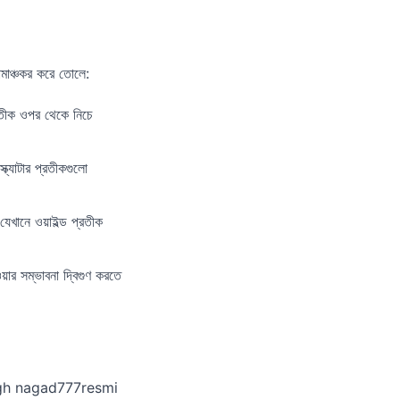
োমাঞ্চকর করে তোলে:
রতীক ওপর থেকে নিচে
ক্যাটার প্রতীকগুলো
খানে ওয়াইল্ড প্রতীক
ার সম্ভাবনা দ্বিগুণ করতে
 (High nagad777resmi