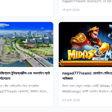
nagad777resmi (Iconic21) এর নতুন সৃষ্
আপনাকে এমন এক জগতে...
18 জুলাই 2026
াস ইন্টারঅ্যাক্টিভ এবং অনলাইন স্লট
nagad777resmi: মোবাইল গেমিংয়ের
্যালোচনা
অভিজ্ঞতা
 এর গেমিং পোর্টফোলিও নিয়ে সাম্প্রতিক
মিডাস বনাম মেডুসা ওয়াইল্ড এনার্জি (Mi
d777resmi প্রেক্ষাপটে, ডিজিটাল বিনোদনের
WildEnergy) স্লটটি মোবাইল ডিভাইসে খেল
গেমারদের জন্য...
অভিজ্ঞতা প্রদান করে। আপনি...
02 জুলাই 2026