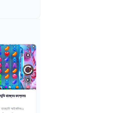
যান্ডি রাজ্যের রহস্যময়
্যময় হাতছানি আইকনিক২১