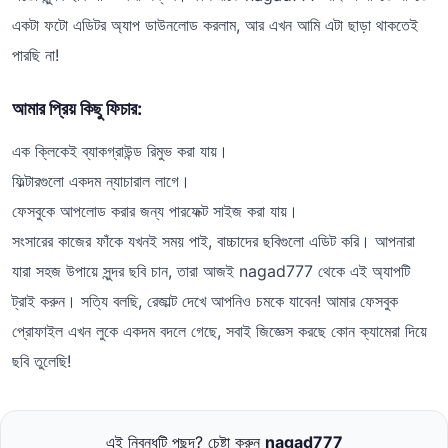
একটা ফটো এডিটর অ্যাপ ডাউনলোড করলাম, আর এখন আমি এটা ছাড়া থাকতেই
পারছি না!
আমার প্রিয় কিছু ফিচার:
এক ক্লিকেই ব্যাকগ্রাউন্ড রিমুভ করা যায়।
ফিল্টারগুলো একদম ন্যাচারাল লাগে।
ফেসবুকে আপলোড করার জন্য পারফেক্ট সাইজ করা যায়।
সংসারের কাজের ফাঁকে যখনই সময় পাই, বাচ্চাদের ছবিগুলো এডিট করি। আপনারা
যারা সহজ উপায়ে সুন্দর ছবি চান, তারা আজই nagad777 থেকে এই অ্যাপটি
ট্রাই করুন। সত্যি বলছি, রেজাল্ট দেখে আপনিও চমকে যাবেন! আমার ফেসবুক
প্রোফাইল এখন লুকে একদম বদলে গেছে, সবাই জিজ্ঞেস করছে কোন ক্যামেরা দিয়ে
ছবি তুলেছি!
এই নিবন্ধটি পছন্দ? চেষ্টা করুন
nagad777